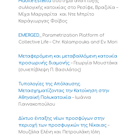
Habite Estelita
σύστημα ανάπτυξης
συλλογικής κατοικίας στο Ρεσίφε, Βραζιλία –
Μίχα Μαργαρίτα και Ντε Μπρίτο
Καράγιωργας Φοίβος
EMERGED
_ Parametrization Platform of
Collective Life – Chr. Kalampouka and Ev. Mori
Μεταφερόμενη και μεταβαλλόμενη κατοικία
προσωρινής διαμονής
– Γεωργία Μουστάκα
(συνεπίβλεψη Π. Βασιλάτος)
Τυπολογίες της Απόλαυσης.
Μετασχηματίζοντας την Κατοίκηση στην
Αθηναϊκή Πολυκατοικία
– Ιωάννα
Γιαννακοπούλου
Δίκτυο ένταξης νέων προσφύγων στην
περιοχή των προσφυγικών της Νίκαιας
–
Μουζάλα Ελένη και Πετρουλάκη Ιόλη