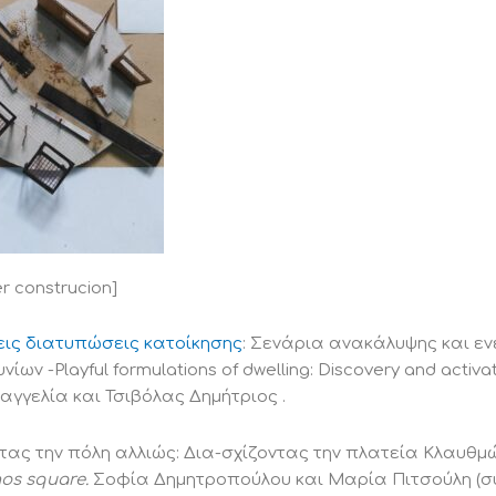
r construcion]
εις διατυπώσεις κατοίκησης
: Σενάρια ανακάλυψης και ε
ίων -Playful formulations of dwelling: Discovery and activat
αγγελία και Τσιβόλας Δημήτριος .
ας την πόλη αλλιώς: Δια-σχίζοντας την πλατεία Kλαυθμ
os square.
Σοφία Δημητροπούλου και Μαρία Πιτσούλη (συ