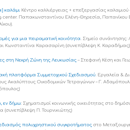
α] καλάμι
Κέντρο καλλιέργειας + επεξεργασίας καλαμιού – 
ng center. Παπακωνσταντίνου Ελένη-Θηρεσία, Παπανίκου 
ίκου).
μές για μια πειραματική κοινότητα
. Σημείο συνάντησης:
αι Κωνσταντίνα Καρασαρίνη (συνεπίβλεψη Κ. Καραδήμας)
ες στη Νεκρή Ζώνη της Λευκωσίας
– Στεφανή Κέση και Γε
ακή πλατφόρμα Συμμετοχικού Σχεδιασμού
. Εργαλεία & 
υς Ακαλύπτους Οικοδομικών Τετραγώνων – Γ. Αδαμόπουλο
όπουλος)
ω, εν δήμω
: Σχηματισμοί κοινωνικής οικειότητας στο δημό
 (συνεπίβλεψη Π. Τουρνικιώτης)
διασμός πολυχρηστικoύ συγκροτήματος
στο Μεταξουργε