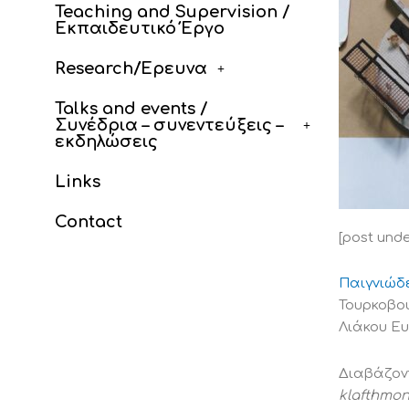
Teaching and Supervision /
Εκπαιδευτικό Έργο
Research/Έρευνα
Talks and events /
Συνέδρια – συνεντεύξεις –
εκδηλώσεις
Links
Contact
[post unde
Παιγνιώδ
Τουρκοβουν
Λιάκου Ευ
Διαβάζοντ
klafthmon