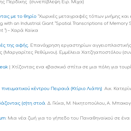
ς Περδίκης (συνεπίβλεψη Ειρ. Μίχα)
τας με το θηρίο
“Χωρικές μεταγραφές τόπων μνήμης και
g with an Industrial Giant “Spatial Transcriptions of Memory 
nt “) – Χαρά Καϊκα
ές της αφής
. Επανάχρηση εργαστηρίων αγγειοπλαστικής
ς (Μαργαρίτες Ρεθύμνου). Εμμέλεια Χατζηαποστόλου (συ
xeak
| Xτίζοντας ενα «βασκικό σπίτι» σε μια πόλη για του
πνευματικού κέντρου Πειραιά (Κτίριο Λιάπη)
Αικ. Κατερ
άζοντας (σ)τη στοά
. Δ. Γκίκα, Μ. Νικητοπούλου, Α. Μπακ
ium
: Μια νέα ζωή για το γήπεδο του Παναθηναϊκού σε ένα