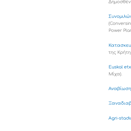
Δημοσθένη
Συνομιλών
(Conversin
Power Pla
Κατασκευ
της Κρήτη
Euskal et
Μίχα).
Αναβίωση 
Ξαναδιαβ
Agri-stad