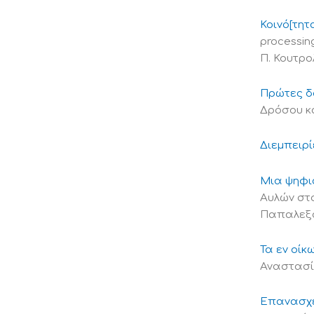
Κοινό[τητ
processi
Π. Κουτρολ
Πρώτες δο
Δρόσου κ
Διεμπειρί
Μια ψηφι
Αυλών στο
Παπαλεξ
Τα εν οίκ
Αναστασία
Επανασχε