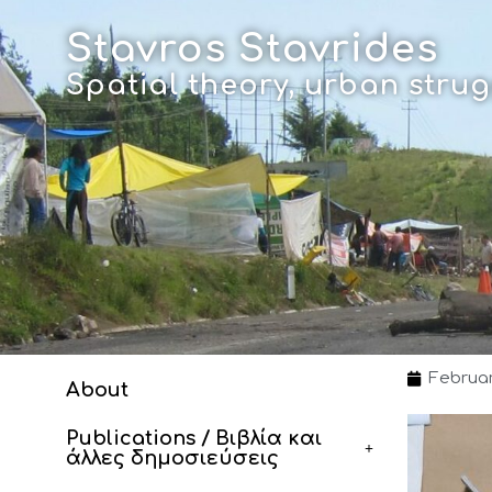
Skip
to
Stavros Stavrides
content
Spatial theory, urban str
Februar
About
Publications / Βιβλία και
άλλες δημοσιεύσεις