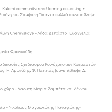
Kalami community: reed farming collecting +
Ειρήνη και Σαμψάκη Τριανταφυλλιά (συνεπίβλεψη
 Λίμνη Chereyskaye – Λήδα Δεπάστα, Ευαγγελία
ωργία Φραγκούδη
Διαδικασίες Σχεδιασμού Κοινόχρηστων Κρεμαστών
ς, Η. Αρωνίδης, Φ. Παππάς (συνεπίβλεψη Δ.
σιο χώρο – Δαούτη Μαρία Ζαμπέτα και Λέκκου
ίο – Νικόλαος Μαγουλιώτης Παναγιώτης-