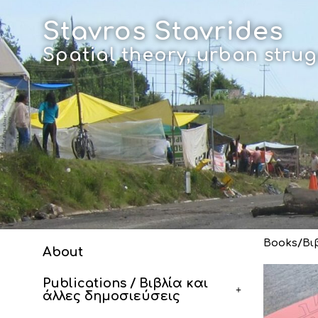
Skip
to
Stavros Stavrides
content
Spatial theory, urban str
Books/Βι
About
Publications / Βιβλία και
άλλες δημοσιεύσεις