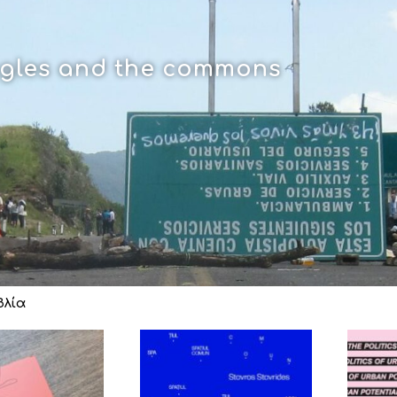
uggles and the commons
βλία