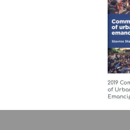
2019 C
of Urba
Emanci