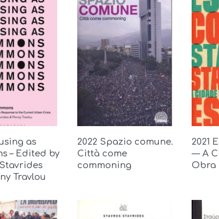
using as
2022 Spazio comune.
2021 
 – Edited by
Città come
— A C
 Stavrides
commoning
Obra 
ny Travlou