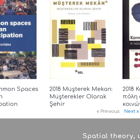
ommon Spaces
2018 Müşterek Mekan:
2018 
n
Müşterekler Olarak
πόλη 
pation
Şehir
κοινώ
« Previous
Next »
Spatial theory,