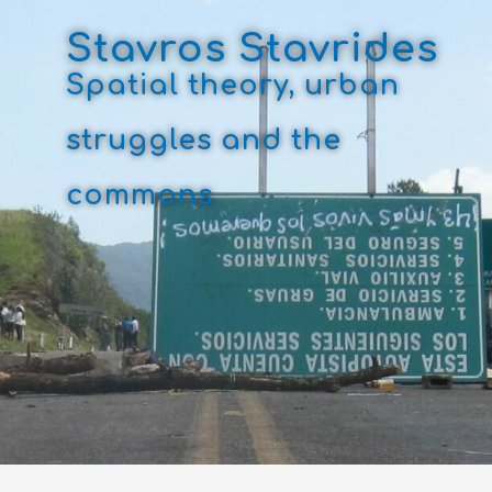
Skip
to
Stavros Stavrides
content
Spatial theory, urban
struggles and the
commons