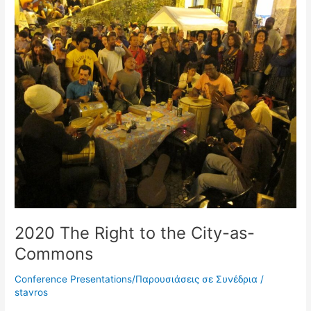
2020
The
Right
to
the
City-
as-
Commons
2020 The Right to the City-as-
Commons
Conference Presentations/Παρουσιάσεις σε Συνέδρια
/
stavros