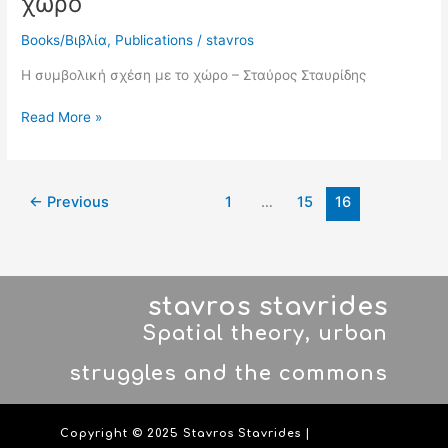
χώρο
Books/Βιβλία
,
Publications
/
stavros
Η συμβολική σχέση με το χώρο – Σταύρος Σταυρίδης
Read More »
←
Previous
1
…
15
16
stavros stavrides
Spatial theory, urban
struggles and the commons
Copyright © 2025 Stavros Stavrides |