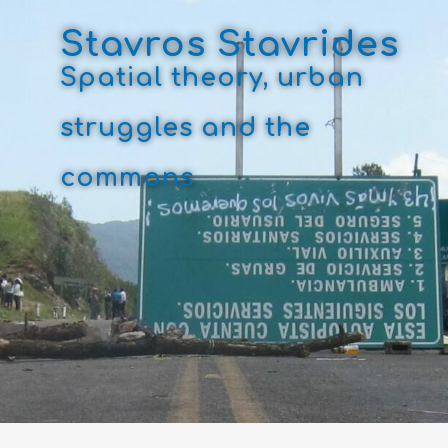
Skip
to
Stavros Stavrides
content
Spatial theory, urban
struggles and the
commons