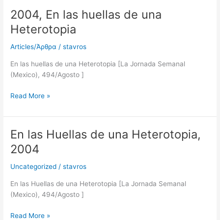
2004, En las huellas de una
Heterotopia
Articles/Άρθρα
/
stavros
En las huellas de una Heterotopia [La Jornada Semanal
(Mexico), 494/Agosto ]
Read More »
En las Huellas de una Heterotopia,
En
las
2004
Huellas
de
Uncategorized
/
stavros
una
En las Huellas de una Heterotopia [La Jornada Semanal
Heterotopia,
(Mexico), 494/Agosto ]
2004
Read More »