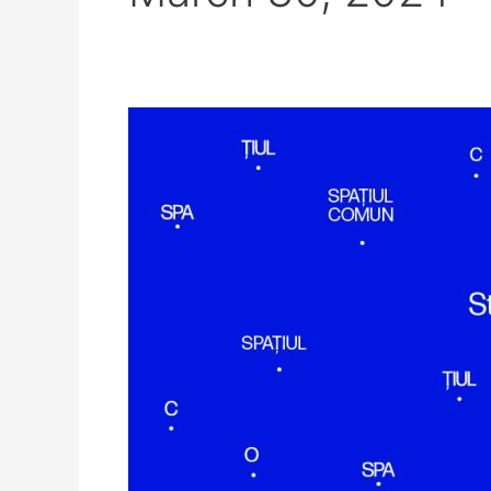
2024
Spatiul
Comun,
Common
Space
in
Romanian