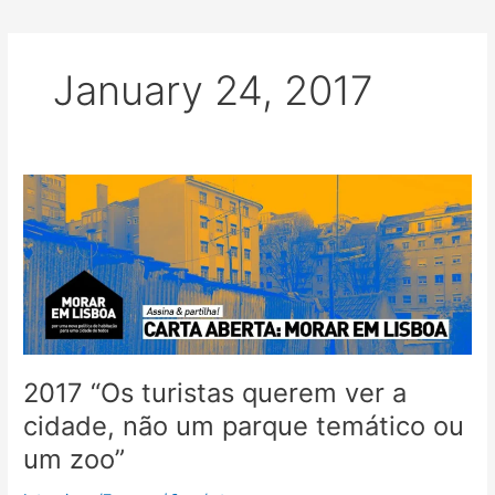
January 24, 2017
2017
“Os
turistas
querem
ver
a
cidade,
não
um
2017 “Os turistas querem ver a
parque
cidade, não um parque temático ou
temático
um zoo”
ou
um