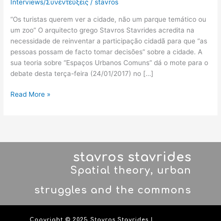
Interviews/Συνεντεύξεις
/
stavros
zoo”
“Os turistas querem ver a cidade, não um parque temático ou
um zoo” O arquitecto grego Stavros Stavrides acredita na
necessidade de reinventar a participação cidadã para que “as
pessoas possam de facto tomar decisões” sobre a cidade. A
sua teoria sobre “Espaços Urbanos Comuns” dá o mote para o
debate desta terça-feira (24/01/2017) no […]
Read More »
stavros stavrides
Spatial theory, urban
struggles and the commons
Copyright © 2025 Stavros Stavrides |