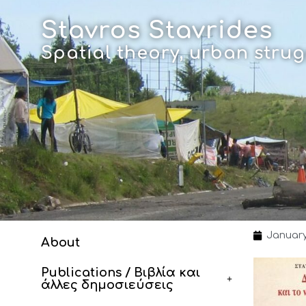
Skip
to
Stavros Stavrides
content
Spatial theory, urban str
January
About
Publications / Βιβλία και
άλλες δημοσιεύσεις